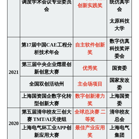
调度学术会议专业委员
统仿真学
创新实践奖
会
会
太原科技
大学
数字仿真
第17届中国CAE工程分
自主软件创新
科技奖评
析技术年会
奖
委会
第三届中央企业熠星创
优秀奖
国资委
新创意大赛
2021
国家发改
全国双创活动州
主会场项目
委
上海国资国企数字化转
数字创新潜力
上海国资
型创新大赛
奖
委
第五届清华校友三创大
全球总决赛 二
清华校友
赛 TMT/AI天使组
等奖
总会
2020
上海电气杯工业APP创
最佳产业应用
上海电气
新应用大赛
奖
集团