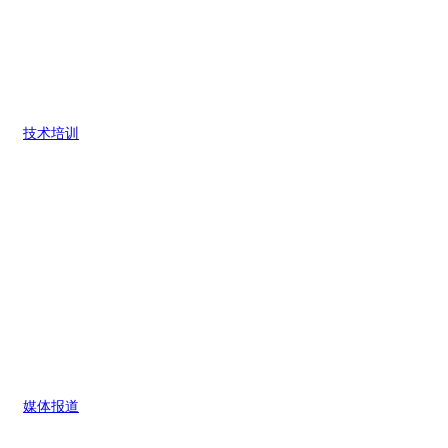
学习园地
技术培训
教材源码
论文下载
新闻中心
媒体报道